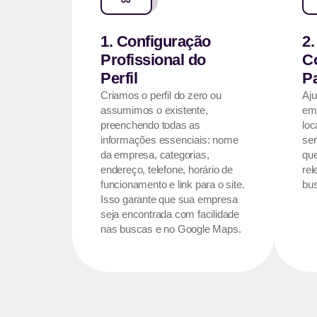
1. Configuração
2.
Profissional do
C
Perfil
P
Criamos o perfil do zero ou
Aju
assumimos o existente,
em
preenchendo todas as
loc
informações essenciais: nome
ser
da empresa, categorias,
qu
endereço, telefone, horário de
rel
funcionamento e link para o site.
bus
Isso garante que sua empresa
seja encontrada com facilidade
nas buscas e no Google Maps.