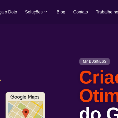
a o Dojo
Soluções
Blog
Contato
Trabalhe n
MY BUSINESS
Cria
Otim
do 