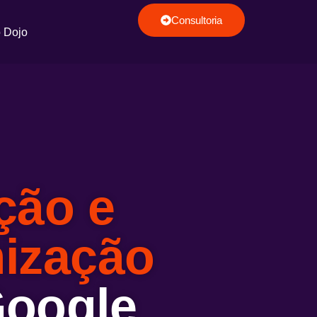
Consultoria
o Dojo
ção e
ização
Google