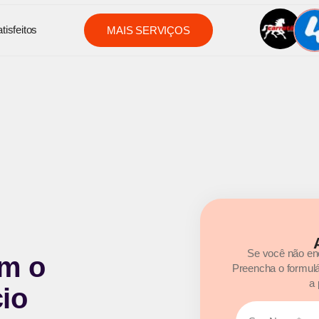
tisfeitos
MAIS SERVIÇOS
Se você não enc
m o
Preencha o formulá
a 
io