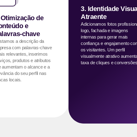
3. Identidade Visua
Atraente
 Otimização de
Adicionamos fotos profission
onteúdo e
logo, fachada e imagens
alavras-chave
internas para gerar mais
stamos a descrição da
confiança e engajamento co
presa com palavras-chave
os visitantes. Um perfil
ais relevantes, inserimos
visualmente atrativo aument
viços, produtos e atributos
taxa de cliques e conversões
e aumentam o alcance e a
evância do seu perfil nas
cas locais.