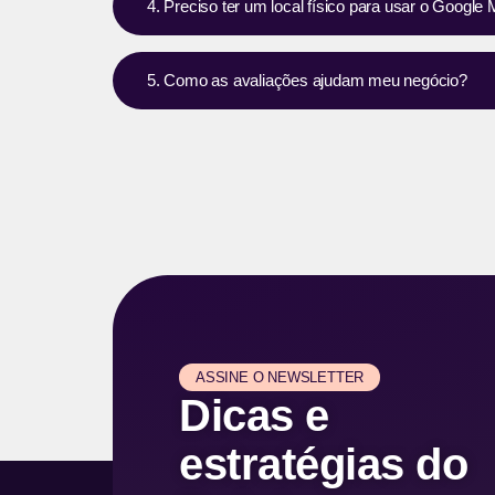
4. Preciso ter um local físico para usar o Googl
5. Como as avaliações ajudam meu negócio?
ASSINE O NEWSLETTER
Dicas e
estratégias do