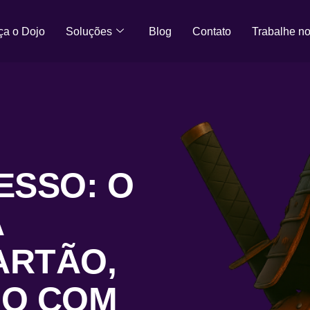
a o Dojo
Soluções
Blog
Contato
Trabalhe n
ESSO: O
A
ARTÃO,
DO COM