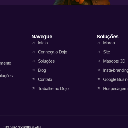
Navegue
Soluções
Início
Marca
Conheça o Dojo
Site
Soluções
Mascote 3D
amento
.
Blog
Insta-brandin
oluções
Contato
Google Busin
Trabalhe no Dojo
Hospedagem
PJ:
32.367.326/0001-48