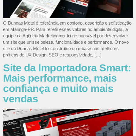
O Dunnas Motel é referência em conforto, descrição e sofisticação
em Maringá-PR. Para refletir esses valores no ambiente digital, a
equipe da Agência Marketingbox foi responsável por desenvolver
um site que unisse beleza, funcionalidade e performance. O novo
site do Dunnas Motel foi construído com base nas melhores
práticas de UX Design, SEO e responsividade, […]
Site da Importadora Smart:
Mais performance, mais
confiança e muito mais
vendas