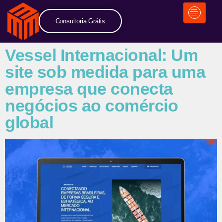
Consultoria Grátis
Vessel Internacional: Um
site sob medida para uma
empresa que conecta
negócios ao comércio
global